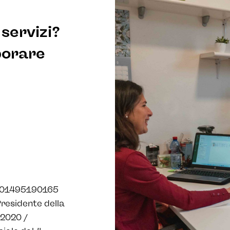
servizi?
borare
A 01495190165
residente della
 2020 /