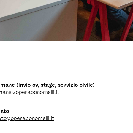
mane (invio cv, stage, servizio civile)
umane@operabonomelli.it
iato
ato@operabonomelli.it