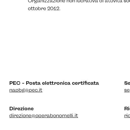
Organizzazione non lucrativa di attività so
ottobre 2012.
PEC – Posta elettronica certificata
Se
napbg@pec.it
se
Direzione
Ri
direzione@operabonomelli.it
ri