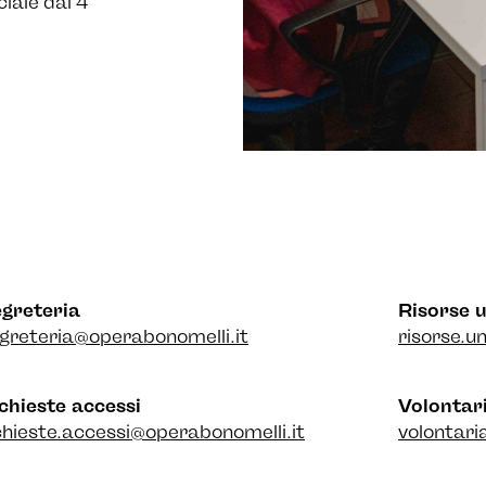
ciale dal 4
greteria
Risorse u
greteria@operabonomelli.it
risorse.
chieste accessi
Volontar
chieste.accessi@operabonomelli.it
volontari